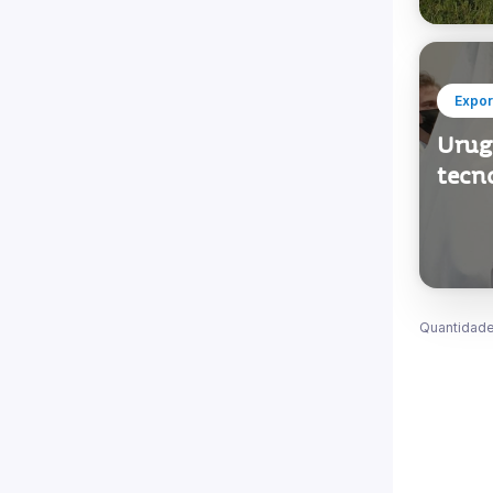
Expor
Urugu
tecno
Quantidade