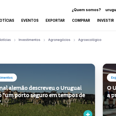
¿Quem somos?
urugu
OTÍCIAS
EVENTOS
EXPORTAR
COMPRAR
INVESTIR
otícias
Investimentos
Agronegócios
Agroecológico
timentos
Ex
rnal alemão descreveu o Uruguai
O U
 "um porto seguro em tempos de
a p
".