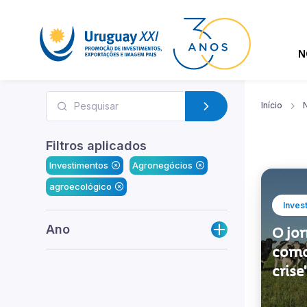
N
Início
N
Filtros aplicados
Investimentos
Agronegócios
agroecológico
Inves
Ano
O jo
como
crise