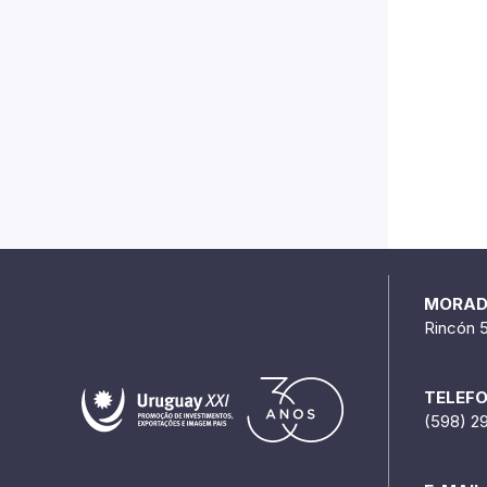
MORA
Rincón 
TELEF
(598) 2