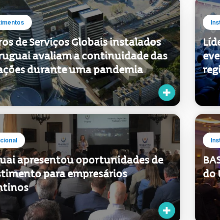
os de Serviços Globais instalados
Líd
ruguai avaliam a continuidade das
eve
ações durante uma pandemia
reg
ucional
Ins
uai apresentou oportunidades de
BAS
stimento para empresários
do 
ntinos
timentos
Inv