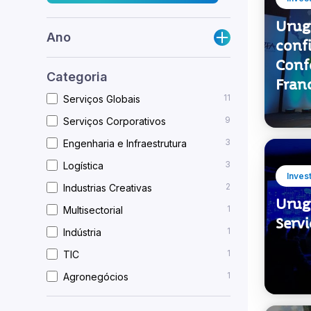
Conf
Categoria
Fran
11
Serviços Globais
9
Serviços Corporativos
3
Engenharia e Infraestrutura
3
Logística
Inves
2
Industrias Creativas
Urug
1
Multisectorial
Serv
1
Indústria
1
TIC
1
Agronegócios
Inves