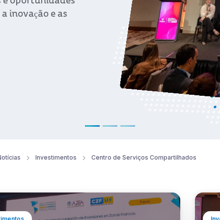
otícias
Investimentos
Centro de Serviços Compartilhados
timentos
Inv
uai se destaca como destino
O t
iável para investimentos na
Uru