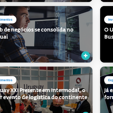
b de negócios se consolida no
O U
uai
Bus
timentos
Ex
uay XXI Presente em Intermodal, o
Já 
 evento de logística do continente
for
 encontrada:
13