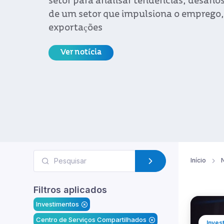
Ver notícia
Início
N
Filtros aplicados
Investimentos
Centro de Serviços Compartilhados
Inves
Urug
Ano
conf