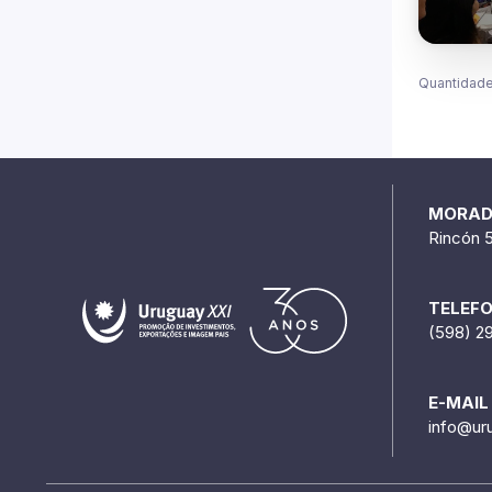
MORA
Rincón 
TELEF
(598) 2
E-MAIL
info@ur