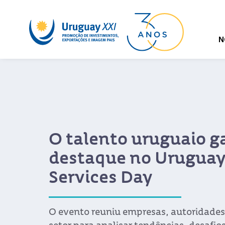
N
O hub de negócios se
no Uruguai
Devido ao talento uruguaio e ao ambie
favorável, o país se tornou um destino
investimentos em serviços globais.