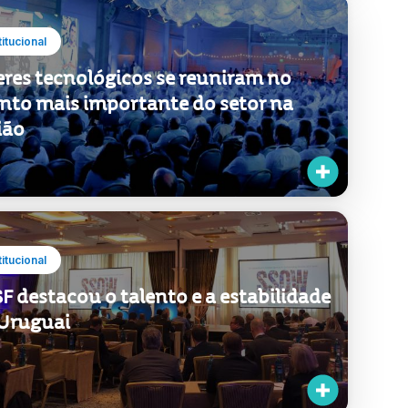
eres tecnológicos se reuniram no
nto mais importante do setor na
ião
titucional
F destacou o talento e a estabilidade
Uruguai
estimentos