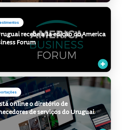
ruguai recebe a 3a edição do America
iness Forum
portações
está online o diretório de
necedores de serviços do Uruguai
1 / 2