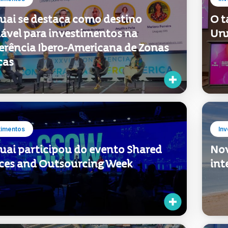
erência Ibero-Americana de Zonas
cas
timentos
Inv
uai participou do evento Shared
Nov
ices and Outsourcing Week
int
timentos
Ins