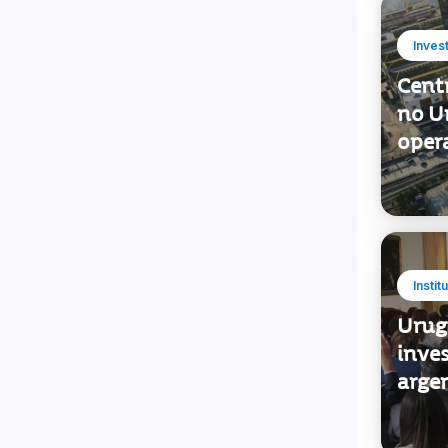
Centr
no U
oper
Instit
Urug
inve
arge
Inves