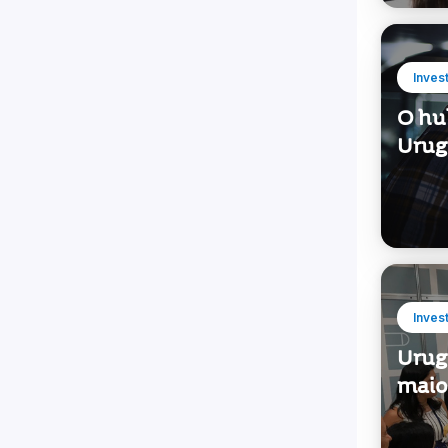
O hu
Urug
Inves
Urug
maior
Quantidade