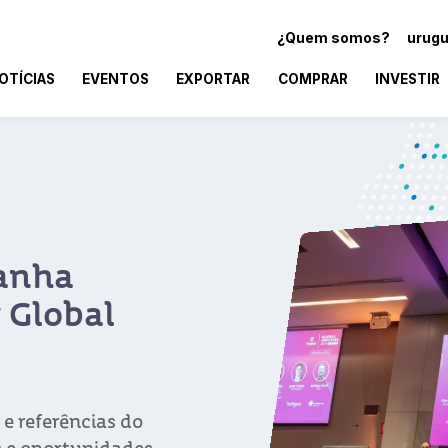
¿Quem somos?
urugu
OTÍCIAS
EVENTOS
EXPORTAR
COMPRAR
INVESTIR
 consolida
nte de negócios
 destacado para os