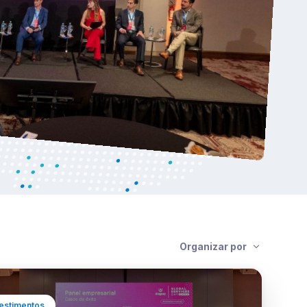
Organizar por
estimentos
alento uruguaio ganha destaque no
guay Global Services Day