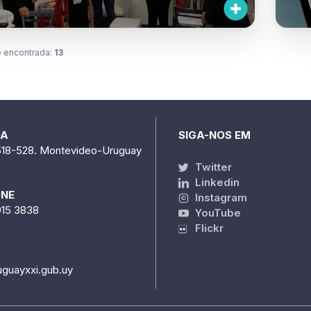
DA
SIGA-NOS EM
518-528. Montevideo-Uruguay
Twitter
Linkedin
ONE
Instagram
915 3838
YouTube
Flickr
uguayxxi.gub.uy