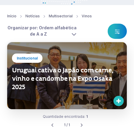
Início
Notícias
Multisectorial
Vinos
Organizar por: Ordem alfabética
de A a Z
Institucional
Uruguai cativa o Japão com carne,
vinho e candombe na Expo Osaka
2025
Quantidade encontrada:
1
1 / 1