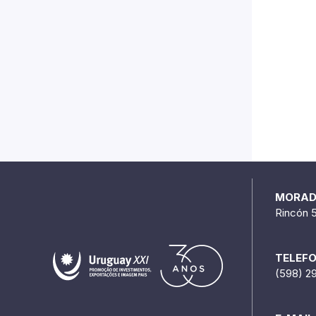
MORA
Rincón 
TELEF
(598) 2