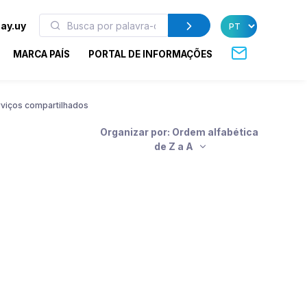
ay.uy
MARCA PAÍS
PORTAL DE INFORMAÇÕES
rviços compartilhados
Organizar por: Ordem alfabética
de Z a A