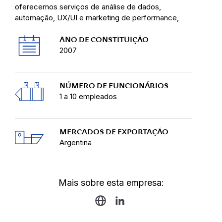
oferecemos serviços de análise de dados,
automação, UX/UI e marketing de performance,
aumentando a conversão e a rentabilidade do
canal online.
ANO DE CONSTITUIÇÃO
2007
Nossa missão é transformar a tecnologia em um
motor de crescimento sustentável, combinando
visão estratégica, conhecimento técnico e foco
NÚMERO DE FUNCIONÁRIOS
comercial para que cada negócio alcance seu
1 a 10 empleados
máximo potencial no ambiente digital.
MERCADOS DE EXPORTAÇÃO
Argentina
Mais sobre esta empresa: