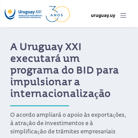
uruguay.uy
Novo portal facilita o
acesso das empresas
uruguaias aos
benefícios do acordo
entre a União Europeia
e o Mercosul
Desenvolvido pela Uruguay XXI, o portal
permite consultar tarifas, regras de