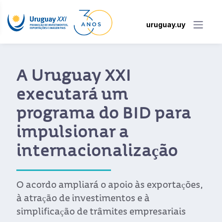
uruguay.uy
Novo portal facilita o
acesso das empresas
uruguaias aos
benefícios do acordo
entre a União Europeia
e o Mercosul
Desenvolvido pela Uruguay XXI, o portal
permite consultar tarifas, regras de