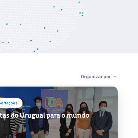
acti
Ve
Organizar por
portações
tas do Uruguai para o mundo