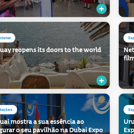
d na Dubai Expo 2020
ucional
Ex
uay reopens its doors to the world
Net
fil
tações
Ex