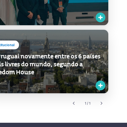
guai inaugurou o seu pavilhão na
o Dubai
titucional
ruguai novamente entre os 6 países
s livres do mundo, segundo a
eedom House
1 / 1