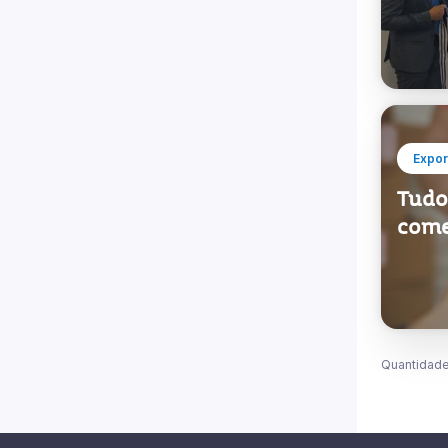
Urug
inau
Expor
Tudo 
come
Quantidade