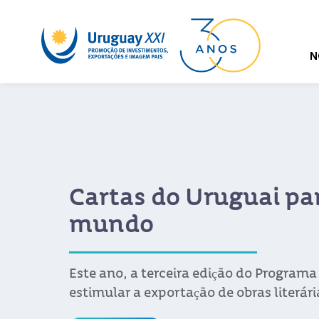
N
rtas do Uruguai para o
undo
 ano, a terceira edição do Programa IDA, que procu
mular a exportação de obras literárias uruguaias.