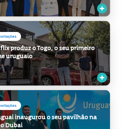
portações
flix produz o Togo, o seu primeiro
me uruguaio
portações