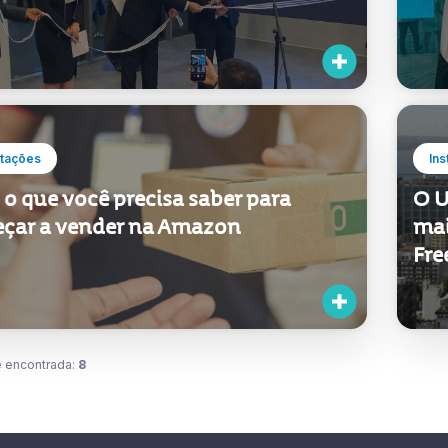
uai mostra a sua essência ao
Uru
gurar o seu pavilhão na Dubai Expo
Exp
tações
Ins
o que você precisa saber para
O U
çar a vender na Amazon
mai
Fr
 encontrada:
8