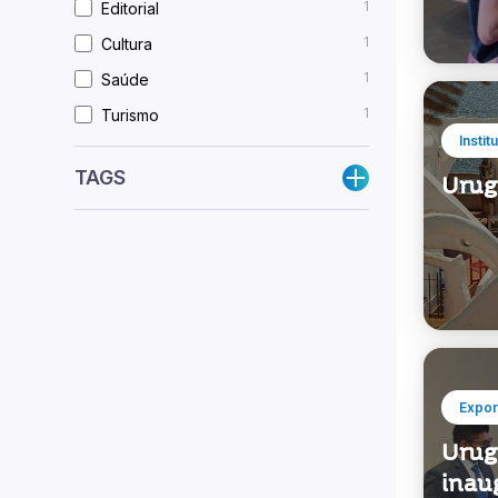
stan
2
Industrias Creativas
1
Editorial
1
Cultura
1
Saúde
1
Turismo
Instit
TAGS
Urug
Expor