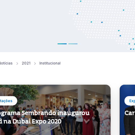
otícias
2021
Institucional
tações
Ex
ograma Sembrando inaugurou
Car