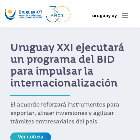
uruguay.uy
Nuevo portal facilita a
empresas uruguayas
acceso a los beneficios
del acuerdo Unión
Europea-Mercosur
Desarrollado por Uruguay XXI, el sitio
permite consultar aranceles, reglas de
origen, cuotas y requisitos para exportar a