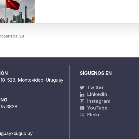
ncontrada:
39
IÓN
SÍGUENOS EN
518-528. Montevideo-Uruguay
Twitter
Linkedin
ONO
Instagram
915 3838
YouTube
Flickr
uguayxxi.gub.uy