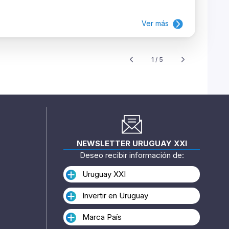
Ver más
1 / 5
NEWSLETTER URUGUAY XXI
Deseo recibir información de:
Uruguay XXI
Invertir en Uruguay
Marca País