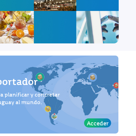
portador
a planificar y concretar
ruguay al mundo.
Acceder