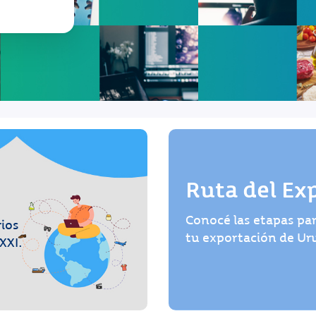
Ruta del Ex
Conocé las etapas par
rios
tu exportación de U
XXI.