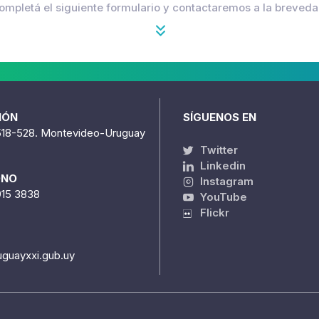
ompletá el siguiente formulario y contactaremos a la breveda
IÓN
SÍGUENOS EN
518-528. Montevideo-Uruguay
Twitter
Linkedin
ONO
Instagram
915 3838
YouTube
Flickr
uguayxxi.gub.uy