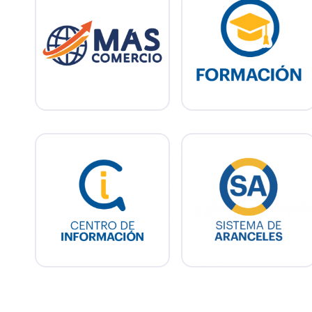
todo el país para que
Accedé a los videos de
emprendedores y
nuestras instancias de
empresas uruguayas de
formación para
bienes y servicios puedan
exportadores.
crecer a nuevos
mercados.
Plataforma que permite
obtener datos de
Acceda a los principales
aranceles intra y extra
documentos, herramientas
zona y devoluciones de
e informes estadísticos.
tributos desglosado por
NCM.