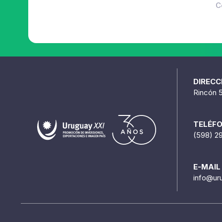
C
DIRECC
Rincón 
TELÉF
(598) 2
E-MAIL
info@ur