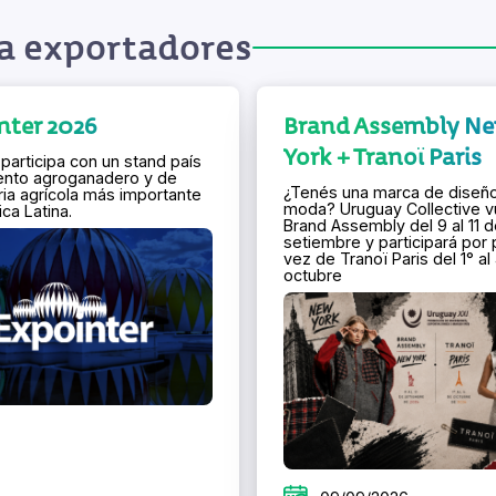
a exportadores
nter 2026
Brand Assembly N
York + Tranoï Paris
participa con un stand país
ento agroganadero y de
¿Tenés una marca de diseñ
ia agrícola más importante
moda? Uruguay Collective v
ca Latina.
Brand Assembly del 9 al 11 
setiembre y participará por 
vez de Tranoï Paris del 1° al
octubre