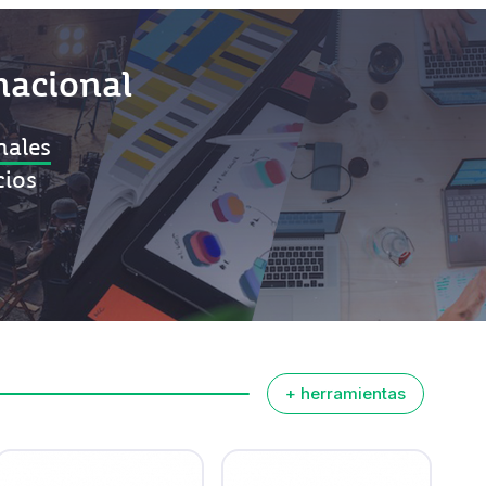
rnacional
nales
cios
+ herramientas