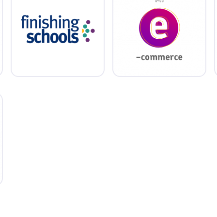
Instrumento en alianza con
INEFOP que permite
Creá tu web con carrito
acceder a apoyos de
de compras a través de
hasta un 70% de los
esta capacitación.
costos de capacitación de
las empresas.