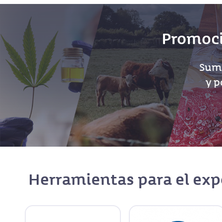
Promoc
Suma
y p
Herramientas para el exp
Talleres y mentorías en