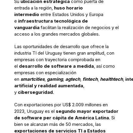
Su
ubicación estratégica
como puerta de
entrada a la región,
huso horario
intermedio
entre Estados Unidos y Europa
e
infraestructura tecnológica de
vanguardia
facilitan la realización de negocios y el
acceso a los grandes mercados globales.
Las oportunidades de desarrollo que ofrece la
industria TI del Uruguay tienen gran amplitud, con
empresas con trayectoria comprobada en
el
desarrollo de software a medida
, así como
empresas con especialización
en
smartcities
,
gaming
,
agtech
,
fintech
,
healthtech
,
int
artificial y realidad aumentada
,
y
ciberseguridad
.
Con exportaciones por US$ 2.009 millones en
2023, Uruguay es el
segundo mayor exportador
de software per cápita de América Latina
. Si
bien se alcanzan más de 50 mercados, las
exportaciones de servicios TI a Estados