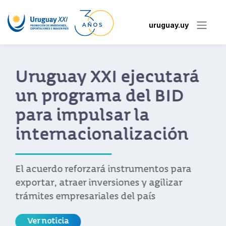
uruguay.uy
Nuevo portal facilita a
empresas uruguayas
acceso a los beneficios
del acuerdo Unión
Europea-Mercosur
Desarrollado por Uruguay XXI, el sitio
permite consultar aranceles, reglas de
origen, cuotas y requisitos para exportar a