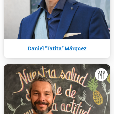
Municipal de Música de Montevideo
y de la Escuela Universitaria de
Música.
Daniel “Tatita” Márquez
Cocinero y educador, Diego Ruete
representa la identidad
gastronómica de Uruguay,
difundiendo la riqueza de sus