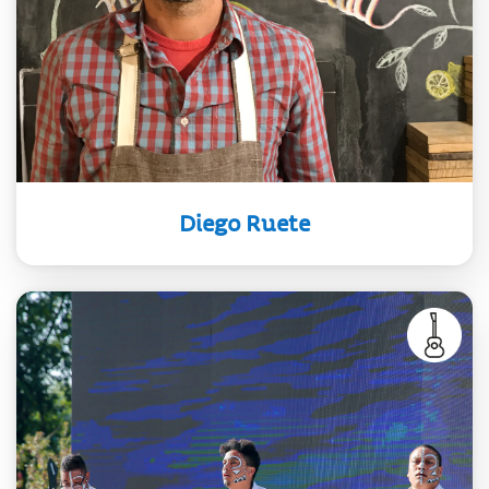
productos y el valor de la cocina
como expresión del país. Dirige Petit
Gourmet, una escuela de huerta y
cocina para niños, y es co-fundador
del colectivo Huertas Comunitarias.
Diego Ruete
F5 es un grupo nacional que explora