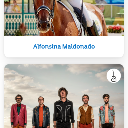
valores de Uruguay al mundo a
través del deporte.
Alfonsina Maldonado
En 1995 se convirtieron en la banda
más popular de Uruguay y generaron
consolidación internacional cuando