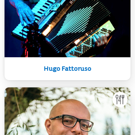
multiinstrumentista y vocalista.
Nombrado ciudadano ilustre de
Montevideo y Embajador de la
Cultura Iberoamericana por la IMM.
Hugo Fattoruso
“Saber que como embajadores