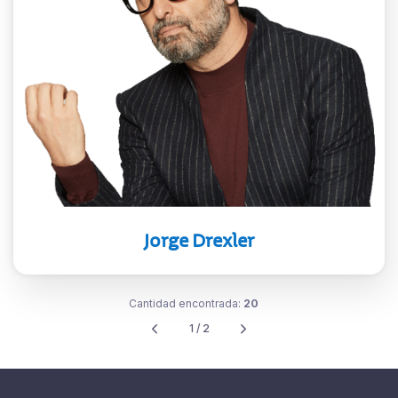
Cantautor uruguayo, uno de los más
reconocidos y premiados de habla
hispana. A lo largo de su carrera ha
ganado 13 Grammy Latinos, un Óscar
y un premio Goya, entre muchos
otros reconocimientos.
Jorge Drexler
Cantidad encontrada:
20
1 / 2