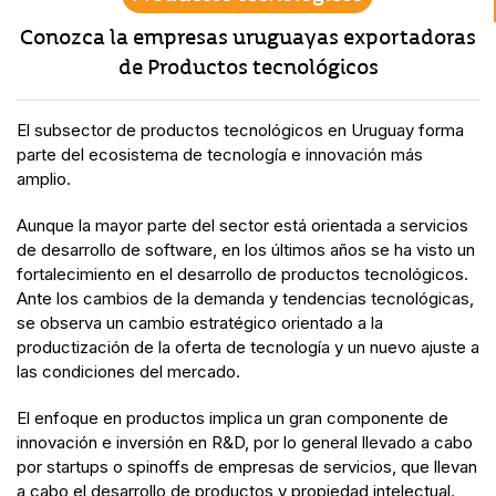
Conozca la empresas uruguayas exportadoras
de Productos tecnológicos
El subsector de productos tecnológicos en Uruguay forma
parte del ecosistema
de tecnología e innovación
más
amplio.
Aunque la mayor parte del sector está orientada
a
servicios
de desarrollo de
software
,
e
n
los últimos años
se
ha visto un
fortalecimiento
en el
desarrollo
de productos
tecnológicos.
A
nte
los cambios de la demanda
y
tendencias tecnológicas,
se
observa un
cambio estratégico orientado a la
productización
de la oferta de tecnología y un nuevo ajuste a
las condiciones del mercado.
El enfoque en productos implica un gran componente de
innovación
e inversión en R&D
, por lo general llevado a cabo
por startups o
spinoffs
de empresas de servicios, que llevan
a cabo el desarr
ollo de productos y propiedad intelectual.