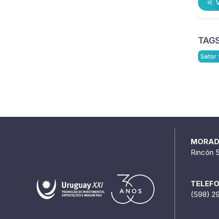
V
TAGS
Setor 
MORA
Rincón 
TELEF
(598) 2