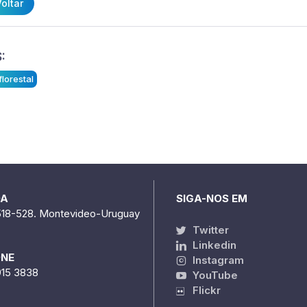
oltar
:
florestal
DA
SIGA-NOS EM
518-528. Montevideo-Uruguay
Twitter
Linkedin
ONE
Instagram
915 3838
YouTube
Flickr