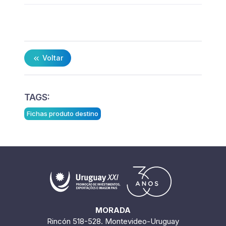
Voltar
TAGS:
Fichas produto destino
MORADA
Rincón 518-528. Montevideo-Uruguay