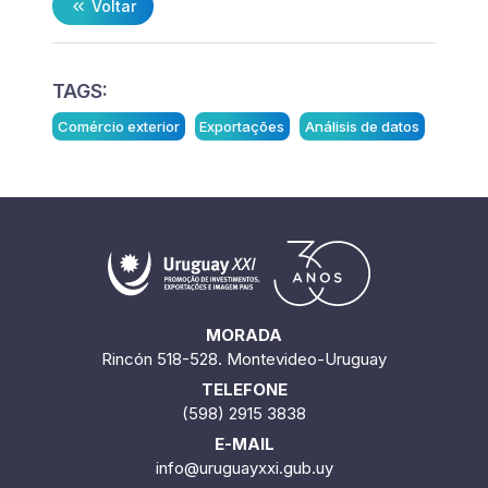
Voltar
TAGS:
Comércio exterior
Exportações
Análisis de datos
MORADA
Rincón 518-528. Montevideo-Uruguay
TELEFONE
(598) 2915 3838
E-MAIL
info@uruguayxxi.gub.uy