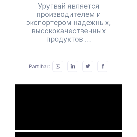
Уругвай является
производителем и
экспортером надежных,
высококачественных
продуктов ...
Partilhar: