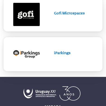
Gofi Microspaces
iParkings