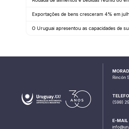
Rodada de alimentos e bebidas reuniu 80 e
Exportações de bens cresceram 4% em julho
O Uruguai apresentou as capacidades de sua 
MORA
Rincón 
TELEF
(598) 2
E-MAIL
info@ur