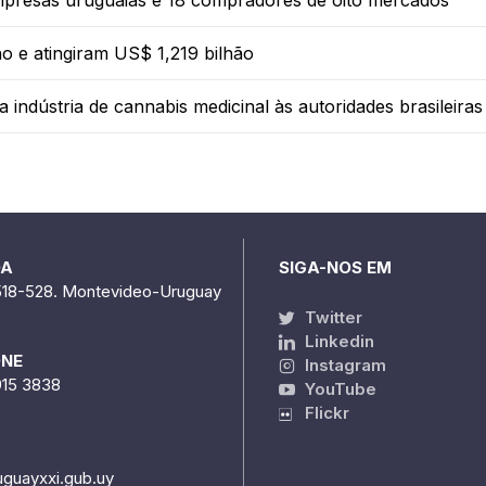
mpresas uruguaias e 18 compradores de oito mercados
 e atingiram US$ 1,219 bilhão
indústria de cannabis medicinal às autoridades brasileiras
DA
SIGA-NOS EM
518-528. Montevideo-Uruguay
Twitter
Linkedin
ONE
Instagram
915 3838
YouTube
Flickr
uguayxxi.gub.uy