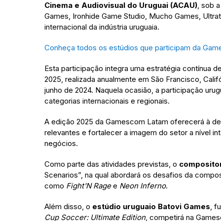
Cinema e Audiovisual do Uruguai (ACAU)
, sob 
Games, Ironhide Game Studio, Mucho Games, Ultrat
internacional da indústria uruguaia.
Conheça todos os estúdios que participam da Ga
Esta participação integra uma estratégia contínua
2025, realizada anualmente em São Francisco, Cali
junho de 2024. Naquela ocasião, a participação uru
categorias internacionais e regionais.
A edição 2025 da Gamescom Latam oferecerá à dele
relevantes e fortalecer a imagem do setor a nível 
negócios.
Como parte das atividades previstas, o
compositor
Scenarios”, na qual abordará os desafios da comp
como
Fight'N Rage
e
Neon Inferno
.
Além disso, o
estúdio uruguaio Batovi Games
, 
Cup Soccer: Ultimate Edition
, competirá na Game