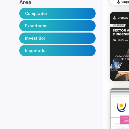
Área
Comprador
Exportador
Investidor
Importador