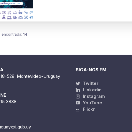
 encontrada:
14
DA
SIGA-NOS EM
518-528. Montevideo-Uruguay
Twitter
Linkedin
ONE
Instagram
915 3838
YouTube
Flickr
uguayxxi.gub.uy