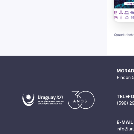
Quantidade
MORA
Rincón 
TELEF
(598) 2
E-MAIL
info@ur