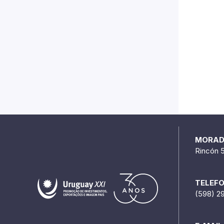
MORA
Rincón 
TELEF
(598) 2