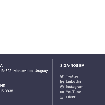
DA
SIGA-NOS EM
518-528. Montevideo-Uruguay
Twitter
Linkedin
ONE
Instagram
915 3838
YouTube
Flickr