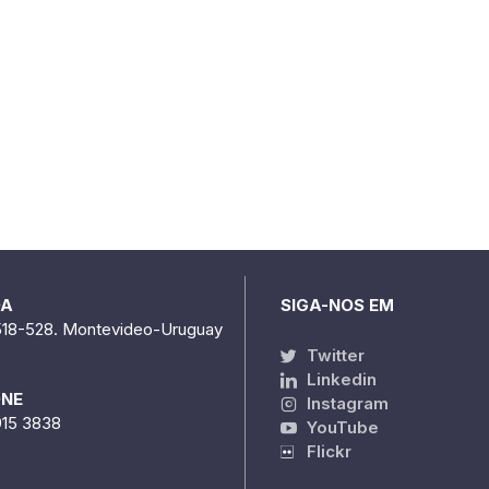
DA
SIGA-NOS EM
518-528. Montevideo-Uruguay
Twitter
Linkedin
ONE
Instagram
915 3838
YouTube
Flickr