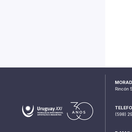
MORA
Rincón 
TELEF
(598) 2