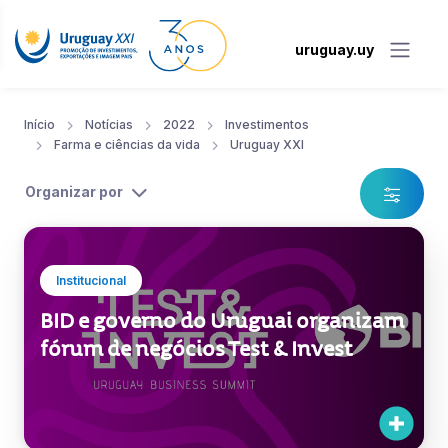
uruguay.uy
Início
Notícias
2022
Investimentos
Farma e ciências da vida
Uruguay XXI
Organizar por
Institucional
BID e governo do Uruguai organizam
fórum de negócios Test & Invest