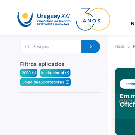
N
Início
N
Filtros aplicados
2018
Institucional
União de Exportadores
Instit
Em m
Ofici