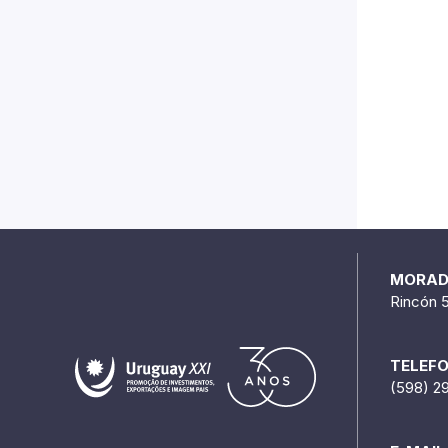
MORA
Rincón 
TELEF
(598) 2