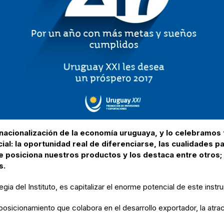
rnacionalización de la economía uruguaya, y lo celebramos
ial: la oportunidad real de diferenciarse, las cualidades p
 posiciona nuestros productos y los destaca entre otros;
s.
tegia del Instituto, es capitalizar el enorme potencial de este ins
sicionamiento que colabora en el desarrollo exportador, la atrac