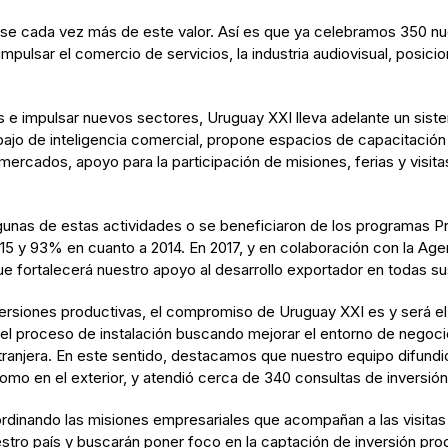
e cada vez más de este valor. Así es que ya celebramos 350 nue
pulsar el comercio de servicios, la industria audiovisual, posicion
s e impulsar nuevos sectores, Uruguay XXI lleva adelante un sist
bajo de inteligencia comercial, propone espacios de capacitación
ercados, apoyo para la participación de misiones, ferias y visita
unas de estas actividades o se beneficiaron de los programas Pr
015 y 93% en cuanto a 2014. En 2017, y en colaboración con la Age
ue fortalecerá nuestro apoyo al desarrollo exportador en todas s
nversiones productivas, el compromiso de Uruguay XXI es y será el 
n el proceso de instalación buscando mejorar el entorno de negocio
extranjera. En este sentido, destacamos que nuestro equipo difundi
omo en el exterior, y atendió cerca de 340 consultas de inversi
dinando las misiones empresariales que acompañan a las visitas 
tro país y buscarán poner foco en la captación de inversión prod