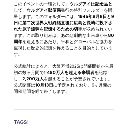
このイベントの一環として、
ウルグアイは記念品と
して
、
ウルグアイ郵便局
発行の特別フォルダーを贈
呈します。このフォルダーには、
1945年8月6日と9
日に第二次世界大戦終結直後に広島と長崎に投下さ
れた原子爆弾を記憶するための切手
が収められてい
ます。この取り組みは、あの悲劇的な出来事から
80
周年
を迎えるにあたり、平和とグローバルな協力を
重視した歴史的記憶を称えることを目的としていま
す。
公式統計によると、大阪万博2025は開催開始から最
初の数ヶ月間で
1,480万人を超える来場者
を記録
し、
2,200万人
を超えることが予想されています。
公式閉幕は
10月13日
に予定されており、6ヶ月間の
開催期間を経て終了します。
TAGS: