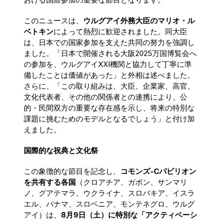
このニュースは、
ウルグアイ外務大臣のマリオ・ル
ベトキン
によって熱烈に歓迎されました。同大臣
は、日本での国家参加を支えた共同の努力を強調し
ました。「日本で開催される大阪2025万国博覧会へ
の参加を、ウルグアイXXI機関と協力して丁寧に準
備したことは価値があった」と外相は述べました。
さらに、「この取り組みは、大臣、企業家、高官、
文化代表者、その他の関係者との連携により、公
的・民間双方の重要な存在感を示し、将来の特別な
課題に挑むためのモデルとなるでしょう」と付け加
えました。
国際的な祝典と文化祭
この象徴的な節目を記念し、
コモンズ-Cパビリオン
を共有する各国
（クロアチア、ガボン、サンマリ
ノ、グアテマラ、ウクライナ、スロバキア、イスラ
エル、パナマ、スロベニア、モンテネグロ、ウルグ
アイ）は、
8月9日（土）に特別な「アクティベーシ