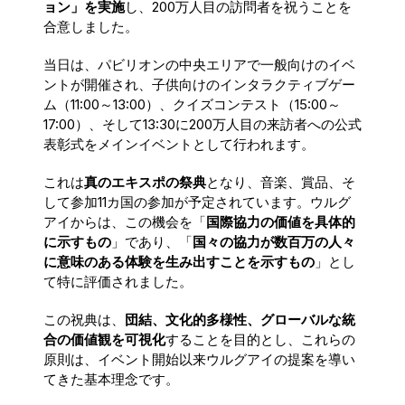
ョン」を実施
し、200万人目の訪問者を祝うことを
合意しました。
当日は、パビリオンの中央エリアで一般向けのイベ
ントが開催され、子供向けのインタラクティブゲー
ム（11:00～13:00）、クイズコンテスト（15:00～
17:00）、そして13:30に200万人目の来訪者への公式
表彰式をメインイベントとして行われます。
これは
真のエキスポの祭典
となり、音楽、賞品、そ
して参加11カ国の参加が予定されています。ウルグ
アイからは、この機会を「
国際協力の価値を具体的
に示すもの
」であり、「
国々の協力が数百万の人々
に意味のある体験を生み出すことを示すもの
」とし
て特に評価されました。
この祝典は、
団結、文化的多様性、グローバルな統
合の価値観を可視化
することを目的とし、これらの
原則は、イベント開始以来ウルグアイの提案を導い
てきた基本理念です。