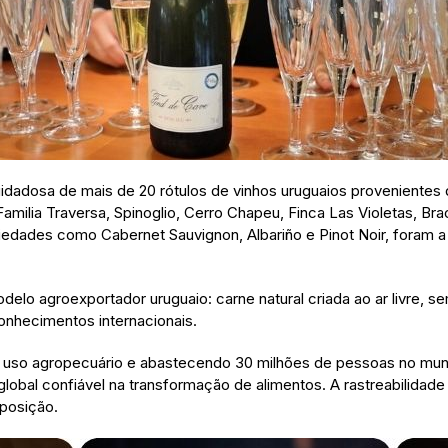
adosa de mais de 20 rótulos de vinhos uruguaios provenientes d
amilia Traversa, Spinoglio, Cerro Chapeu, Finca Las Violetas, Br
iedades como Cabernet Sauvignon, Albariño e Pinot Noir, foram 
o agroexportador uruguaio: carne natural criada ao ar livre, se
nhecimentos internacionais.
uso agropecuário e abastecendo 30 milhões de pessoas no mund
obal confiável na transformação de alimentos. A rastreabilidade to
posição.