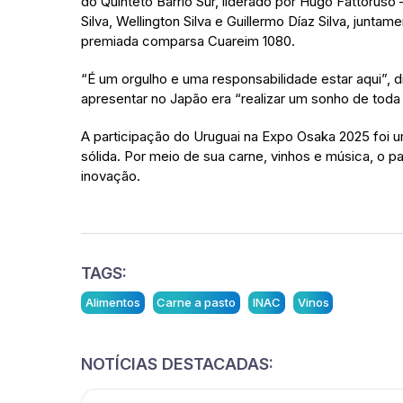
do Quinteto Barrio Sur, liderado por Hugo Fattor
Silva, Wellington Silva e Guillermo Díaz Silva, junt
premiada comparsa Cuareim 1080.
“É um orgulho e uma responsabilidade estar aqui”, d
apresentar no Japão era “realizar um sonho de toda 
A participação do Uruguai na Expo Osaka 2025 foi 
sólida. Por meio de sua carne, vinhos e música, o 
inovação.
TAGS:
Alimentos
Carne a pasto
INAC
Vinos
NOTÍCIAS DESTACADAS: