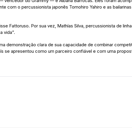
uso — vencedor do Grammy — e Albana Barrocas. Eles foram acom
amente com o percussionista japonês Tomohiro Yahiro e as bailarin
isse Fattoruso. Por sua vez, Mathías Silva, percussionista de li
a vida”.
uma demonstração clara de sua capacidade de combinar competiti
país se apresentou como um parceiro confiável e com uma propost