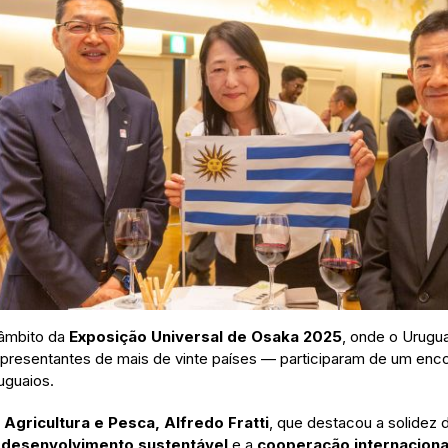
 âmbito da
Exposição Universal de Osaka 2025
, onde o Urugu
epresentantes de mais de vinte países — participaram de um enc
uguaios.
 Agricultura e Pesca, Alfredo Fratti
, que destacou a solidez
o
desenvolvimento sustentável
e a
cooperação internaciona