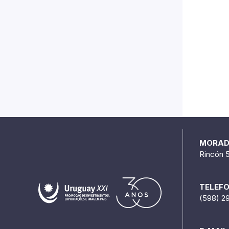
MORA
Rincón 
TELEF
(598) 2