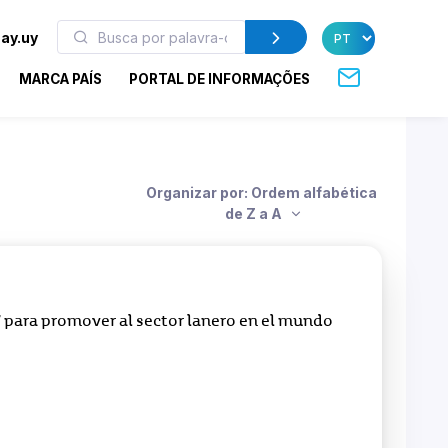
ay.uy
MARCA PAÍS
PORTAL DE INFORMAÇÕES
Organizar por: Ordem alfabética
de Z a A
 para promover al sector lanero en el mundo