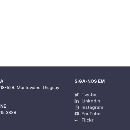
DA
SIGA-NOS EM
518-528. Montevideo-Uruguay
Twitter
Linkedin
ONE
Instagram
915 3838
YouTube
Flickr