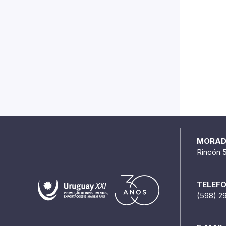
MORA
Rincón 
TELEF
(598) 2