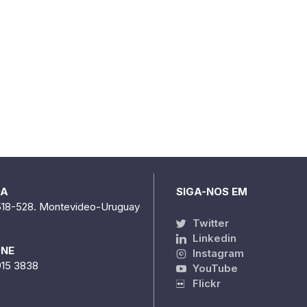
DA
SIGA-NOS EM
518-528. Montevideo-Uruguay
Twitter
Linkedin
ONE
Instagram
915 3838
YouTube
Flickr