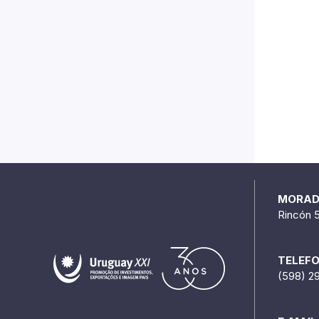
MORA
Rincón 
TELEF
(598) 2