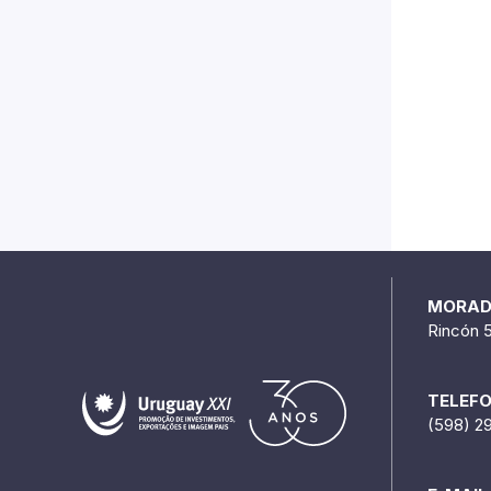
MORA
Rincón 
TELEF
(598) 2