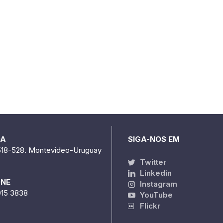
DA
SIGA-NOS EM
518-528. Montevideo-Uruguay
Twitter
Linkedin
ONE
Instagram
915 3838
YouTube
Flickr