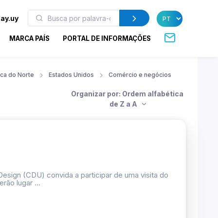
ay.uy
MARCA PAÍS
PORTAL DE INFORMAÇÕES
ca do Norte
Estados Unidos
Comércio e negócios
Organizar por: Ordem alfabética
de Z a A
esign (CDU) convida a participar de uma visita do
rão lugar ...