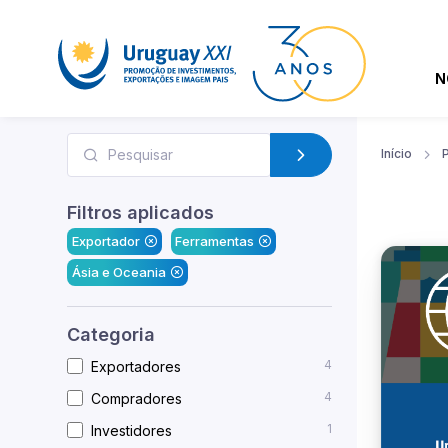
N
Início
Filtros aplicados
Exportador
Ferramentas
Ásia e Oceania
Categoria
4
Exportadores
4
Compradores
1
Investidores