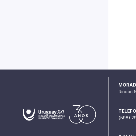
MORA
Rincón 
TELEF
(598) 2