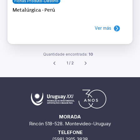
Fichas Produto-Destino
Metalúrgica - Perú
Ver más
Quantidade encontrada:
10
1 / 2
MORADA
Rincón 518-528. Montevideo-Uruguay
TELEFONE
(598) 2915 3838