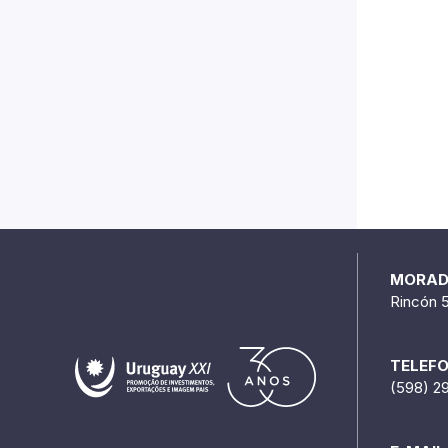
MORA
Rincón 
TELEF
(598) 2