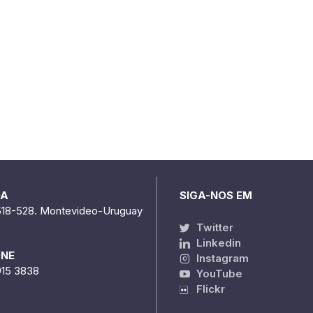
DA
SIGA-NOS EM
518-528. Montevideo-Uruguay
Twitter
Linkedin
ONE
Instagram
915 3838
YouTube
Flickr