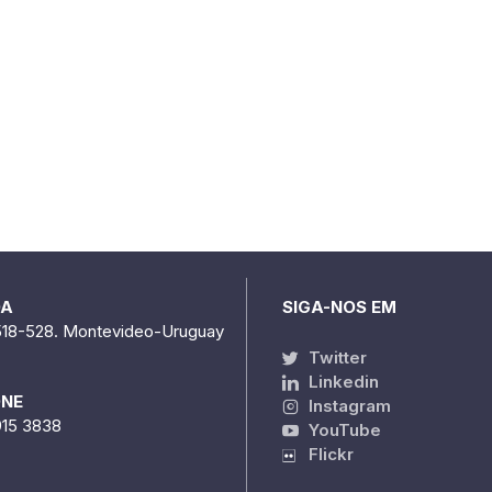
DA
SIGA-NOS EM
518-528. Montevideo-Uruguay
Twitter
Linkedin
ONE
Instagram
915 3838
YouTube
Flickr