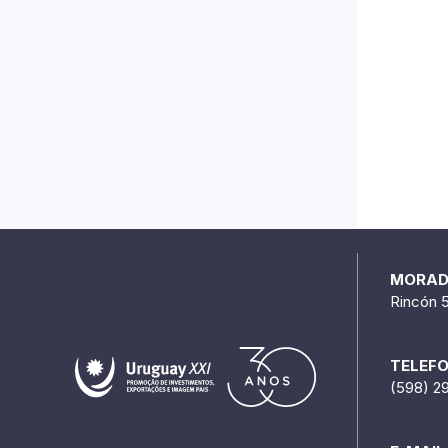
MORA
Rincón 
TELEF
(598) 2