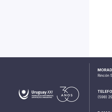
MORA
Rincón 
TELEF
(598) 2