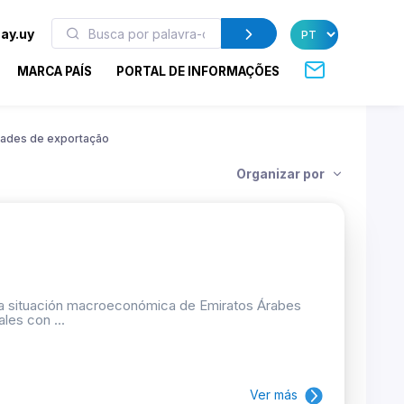
ay.uy
MARCA PAÍS
PORTAL DE INFORMAÇÕES
dades de exportação
Organizar por
y la situación macroeconómica de Emiratos Árabes
les con ...
Ver más