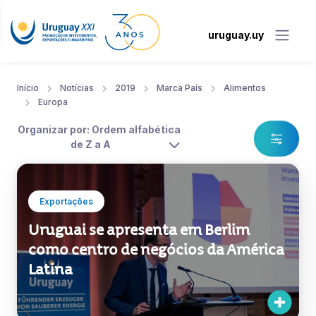
uruguay.uy
Início
Notícias
2019
Marca País
Alimentos
Europa
Organizar por: Ordem alfabética
de Z a A
Exportações
Uruguai se apresenta em Berlim
como centro de negócios da América
Latina