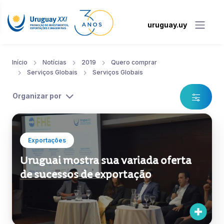
uruguay.uy
Início
Notícias
2019
Quero comprar
Serviços Globais
Serviços Globais
Organizar por
Exportações
Uruguai mostra sua variada oferta
de sucessos de exportação