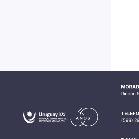
MORA
Rincón 
TELEF
(598) 2