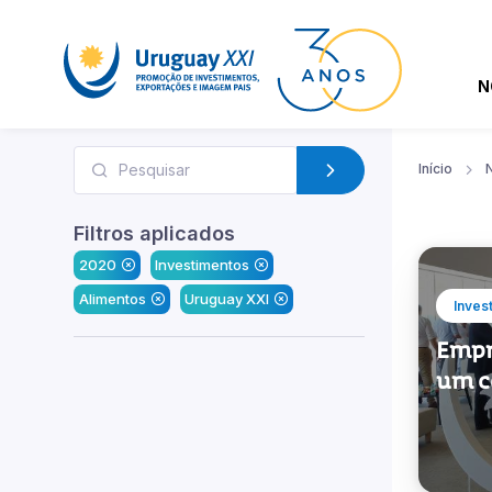
N
Início
N
Filtros aplicados
2020
Investimentos
Alimentos
Uruguay XXI
Inves
Empr
um c