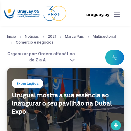
uruguay.uy
Início
Notícias
2021
Marca País
Multisectorial
Comércio e negócios
Organizar por: Ordem alfabética
de Z a A
Exportações
Uruguai mostra a sua essência ao
inaugurar o seu pavilhão na Dubai
Expo