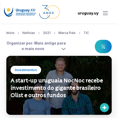
uruguay.uy
Início
Notícias
2021
Marca País
TIC
Organizar por: Mais antigo para
o mais novo
Investimentos
A start-up uruguaia NocNoc recebe
investimento do gigante brasileiro
Olist e outros fundos