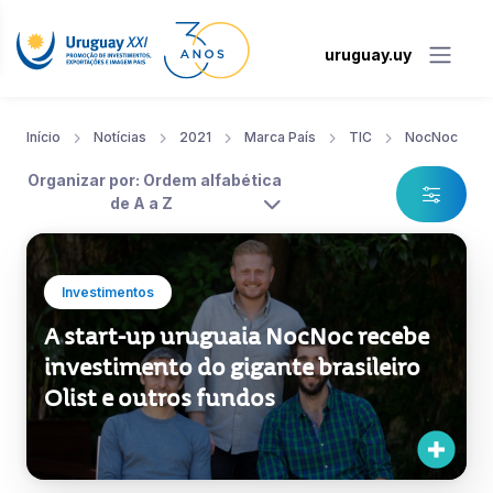
uruguay.uy
Início
Notícias
2021
Marca País
TIC
NocNoc
Organizar por: Ordem alfabética
de A a Z
Investimentos
A start-up uruguaia NocNoc recebe
investimento do gigante brasileiro
Olist e outros fundos