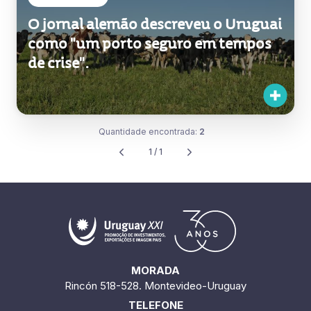
O jornal alemão descreveu o Uruguai
como "um porto seguro em tempos
de crise".
Quantidade encontrada:
2
1 / 1
MORADA
Rincón 518-528. Montevideo-Uruguay
TELEFONE