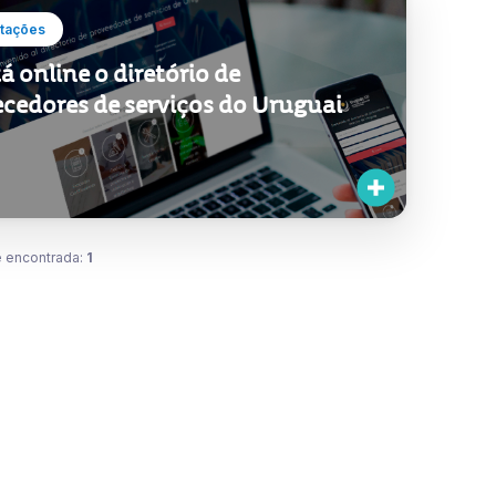
tações
tá online o diretório de
ecedores de serviços do Uruguai
 encontrada:
1