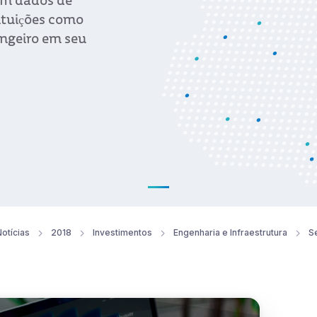
com dados de
ituições como
angeiro em seu
otícias
2018
Investimentos
Engenharia e Infraestrutura
S