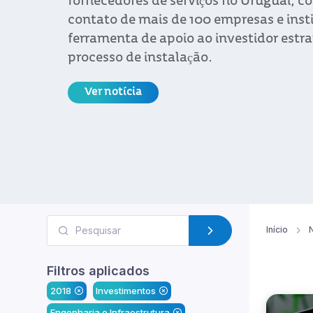
fornecedores de serviços no Uruguai, 
contato de mais de 100 empresas e inst
ferramenta de apoio ao investidor estr
processo de instalação.
Ver notícia
Início
N
Filtros aplicados
2018
Investimentos
Engenharia e Infraestrutura