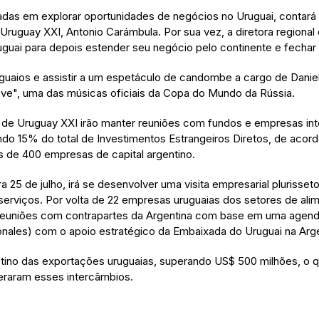
ssadas em explorar oportunidades de negócios no Uruguai, contar
 Uruguay XXI, Antonio Carámbula. Por sua vez, a diretora regiona
Uruguai para depois estender seu negócio pelo continente e fech
uguaios e assistir a um espetáculo de candombe a cargo de Danie
e", uma das músicas oficiais da Copa do Mundo da Rússia.
de Uruguay XXI irão manter reuniões com fundos e empresas inter
ndo 15% do total de Investimentos Estrangeiros Diretos, de aco
s de 400 empresas de capital argentino.
ra 25 de julho, irá se desenvolver uma visita empresarial plurisse
rviços. Por volta de 22 empresas uruguaias dos setores de alimen
r reuniões com contrapartes da Argentina com base em uma agenda
ionales) com o apoio estratégico da Embaixada do Uruguai na Arg
stino das exportações uruguaias, superando US$ 500 milhões, o
deraram esses intercâmbios.