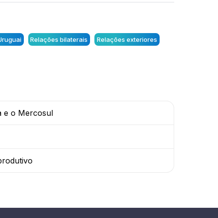
Uruguai
Relações bilaterais
Relações exteriores
a e o Mercosul
produtivo