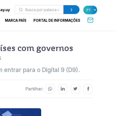
ay.uy
MARCA PAÍS
PORTAL DE INFORMAÇÕES
aíses com governos
s
 entrar para o Digital 9 (D9).
Partilhar: